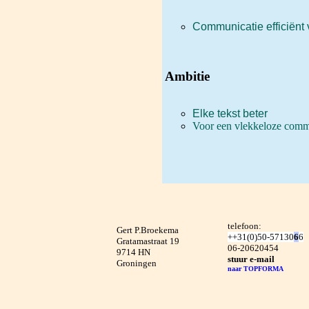
Communicatie efficiënt 
Ambitie
Elke tekst beter
Voor een vlekkeloze comm
telefoon:
Gert P.Broekema
+
+
3
1
(
0
)
5
0
-
5
7
1
3
0
6
6
Gratamastraat 19
06-20620454
9714 HN
stuur e-mail
Groningen
naar TOPFORMA