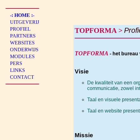
-: HOME :-
UITGEVERIJ
PROFIEL
TOPFORMA >
Profi
PARTNERS
WEBSITES
ONDERWIJS
TOPFORMA
- het bureau
MODULES
PERS
LINKS
Visie
CONTACT
De kwaliteit van een orga
communicatie, zowel int
Taal en visuele presentat
Taal en website presen
Missie