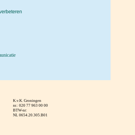
verbeteren
unicatie
K.v.K. Groningen
nr.: 020 77 963 00 00
BTW-nr:
NL 0654.20.305.B01